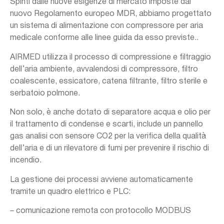
Spinti dalle nuove esigenze di mercato imposte dal
nuovo Regolamento europeo MDR, abbiamo progettato
un sistema di alimentazione con compressore per aria
medicale conforme alle linee guida da esso previste..
Azienda
AIRMED utilizza il processo di compressione e filtraggio
Applicazioni
dell’aria ambiente, avvalendosi di compressore, filtro
Servizi
coalescente, essicatore, catena filtrante, filtro sterile e
Prodotti
serbatoio polmone.
News & Eventi
Non solo, è anche dotato di separatore acqua e olio per
Lavora con noi
il trattamento di condense e scarti, include un pannello
Contatti
gas analisi con sensore CO2 per la verifica della qualità
dell’aria e di un rilevatore di fumi per prevenire il rischio di
incendio.
La gestione dei processi avviene automaticamente
tramite un quadro elettrico e PLC:
– comunicazione remota con protocollo MODBUS