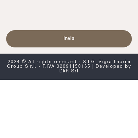
Invia
2024 © All rights reserved - S.I.G. Sigra Imprim
Group S.r.l. - P.IVA 02091150165 | Developed by
DkR Srl